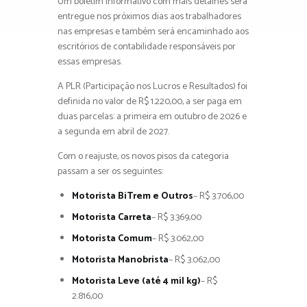
Um boletim informativo com mais detalhes será
entregue nos próximos dias aos trabalhadores
nas empresas e também será encaminhado aos
escritórios de contabilidade responsáveis por
essas empresas.
A PLR (Participação nos Lucros e Resultados) foi
definida no valor de R$ 1.220,00, a ser paga em
duas parcelas: a primeira em outubro de 2026 e
a segunda em abril de 2027.
Com o reajuste, os novos pisos da categoria
passam a ser os seguintes:
Motorista BiTrem e Outros
– R$ 3.706,00
Motorista Carreta
– R$ 3.369,00
Motorista Comum
– R$ 3.062,00
Motorista Manobrista
– R$ 3.062,00
Motorista Leve (até 4 mil kg)
– R$
2.816,00