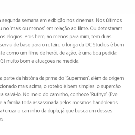
e na segunda semana em exibição nos cinemas. Nos últimos
icou no ‘mais ou menos’ em relação ao filme. Ou detestaram
ios elogios. Pois bem, ao menos para mim, tem duas
serviu de base para o roteiro o longa da DC Studios é bem
nte como um filme de herói, de ação, é uma boa pedida:
 CGI muito bom e atuações na medida.
uma parte da história da prima do ‘Superman’, além da origem
cionado mais acima, o roteiro é bem simples: o supercão
ara salvá-lo. No meio do caminho, conhece ‘Ruthye’ (Eve
ve a família toda assassinada pelos mesmos bandoleiros
a) cruza o caminho da dupla, já que busca um desses
s.