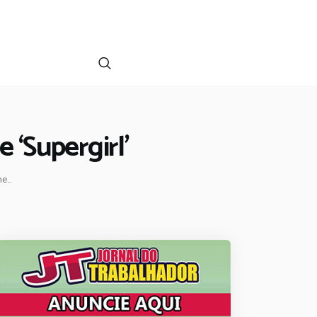
‘Supergirl’
...