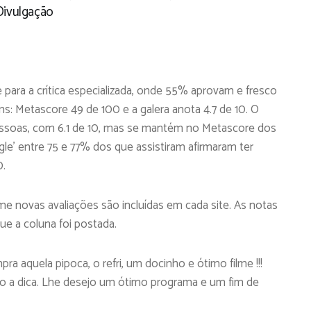
Divulgação
para a crítica especializada, onde 55% aprovam e fresco
ins: Metascore 49 de 100 e a galera anota 4.7 de 10. O
essoas, com 6.1 de 10, mas se mantém no Metascore dos
gle’ entre 75 e 77% dos que assistiram afirmaram ter
0.
 novas avaliações são incluídas em cada site. As notas
ue a coluna foi postada.
ra aquela pipoca, o refri, um docinho e ótimo filme !!!
do a dica. Lhe desejo um ótimo programa e um fim de