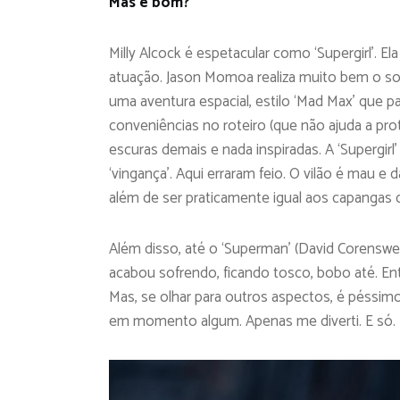
Mas é bom?
Milly Alcock é espetacular como ‘Supergirl’. E
atuação. Jason Momoa realiza muito bem o so
uma aventura espacial, estilo ‘Mad Max’ que 
conveniências no roteiro (que não ajuda a pro
escuras demais e nada inspiradas. A ‘Supergir
‘vingança’. Aqui erraram feio. O vilão é mau
além de ser praticamente igual aos capangas 
Além disso, até o ‘Superman’ (David Corenswet
acabou sofrendo, ficando tosco, bobo até. E
Mas, se olhar para outros aspectos, é péssimo
em momento algum. Apenas me diverti. E só.