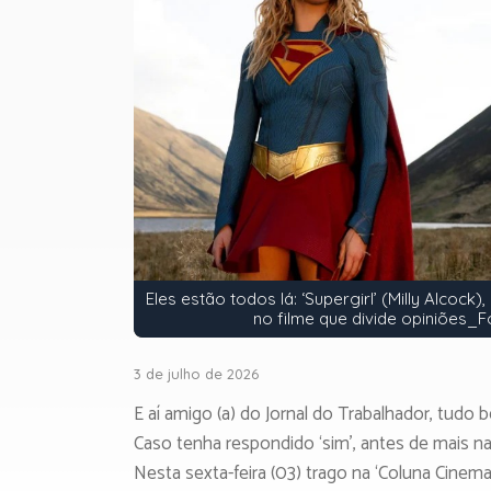
Eles estão todos lá: ‘Supergirl’ (Milly Alco
no filme que divide opiniões_
3 de julho de 2026
E aí amigo (a) do Jornal do Trabalhador, tudo 
Caso tenha respondido ‘sim’, antes de mais na
Nesta sexta-feira (03) trago na ‘Coluna Cinem