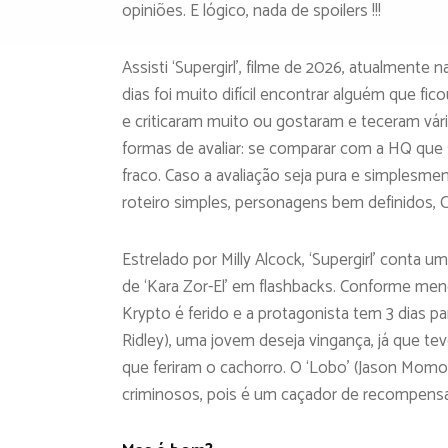
opiniões. E lógico, nada de spoilers !!!
Assisti ‘Supergirl’, filme de 2026, atualment
dias foi muito difícil encontrar alguém que f
e criticaram muito ou gostaram e teceram vár
formas de avaliar: se comparar com a HQ que 
fraco. Caso a avaliação seja pura e simplesme
roteiro simples, personagens bem definidos,
Estrelado por Milly Alcock, ‘Supergirl’ conta 
de ‘Kara Zor-El’ em flashbacks. Conforme men
Krypto é ferido e a protagonista tem 3 dias p
Ridley), uma jovem deseja vingança, já que te
que feriram o cachorro. O ‘Lobo’ (Jason Momo
criminosos, pois é um caçador de recompensa