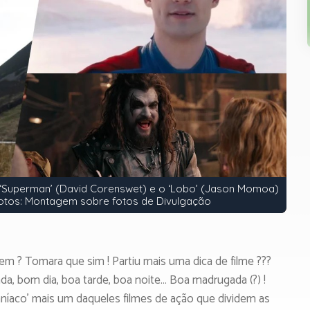
ck), ‘Superman’ (David Corenswet) e o ‘Lobo’ (Jason Momoa)
Fotos: Montagem sobre fotos de Divulgação
bem ? Tomara que sim ! Partiu mais uma dica de filme ???
da, bom dia, boa tarde, boa noite… Boa madrugada (?) !
aníaco’ mais um daqueles filmes de ação que dividem as