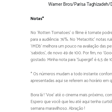
Warner Bros/Parisa Taghizadeh/
Notas*
No ‘Rotten Tomatoes’ o filme é tomate podre 
para a audiência: 76%. No ‘Metacritic’ notas ru
‘IMDb’ melhora um pouco na avaliação das p
‘sabidos’, de novo 49 de 100. Por fim, no ‘Goo
gostado. Minha nota para ‘Supergirl’ é 6,5 de 1
* Os números mudam a todo instante conforme
apresentadas aqui se referem ao horário em q
Bora lá ! ‘Voe’ até o cinema mais próximo, comp
Espero que você que leu até aqui tenha curti
semana maravilhoso. Abração !