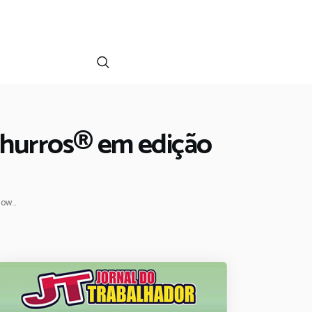
Churros® em edição
w...