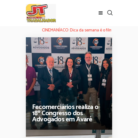
CINEMANÍACO: Dica da semana é o filme ‘Homem-Aranha: U
Fecomerciários realiza o
18º Congresso dos
Advogados em Avaré