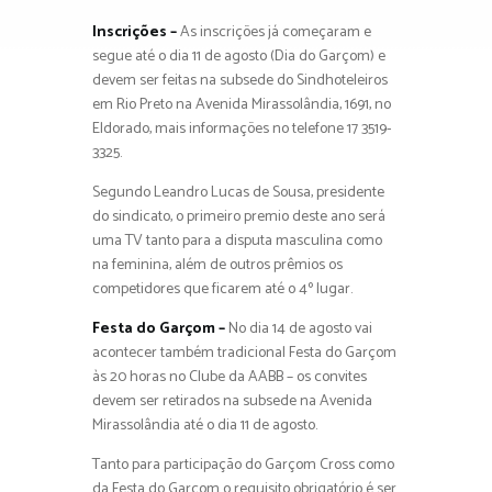
Inscrições –
As inscrições já começaram e
segue até o dia 11 de agosto (Dia do Garçom) e
devem ser feitas na subsede do Sindhoteleiros
em Rio Preto na Avenida Mirassolândia, 1691, no
Eldorado, mais informações no telefone 17 3519-
3325.
Segundo Leandro Lucas de Sousa, presidente
do sindicato, o primeiro premio deste ano será
uma TV tanto para a disputa masculina como
na feminina, além de outros prêmios os
competidores que ficarem até o 4º lugar.
Festa do Garçom –
No dia 14 de agosto vai
acontecer também tradicional Festa do Garçom
às 20 horas no Clube da AABB – os convites
devem ser retirados na subsede na Avenida
Mirassolândia até o dia 11 de agosto.
Tanto para participação do Garçom Cross como
da Festa do Garçom o requisito obrigatório é ser