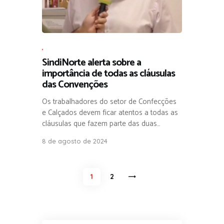
,
SindiNorte alerta sobre a
importância de todas as cláusulas
das Convenções
Os trabalhadores do setor de Confecções
e Calçados devem ficar atentos a todas as
cláusulas que fazem parte das duas…
8 de agosto de 2024
Navegação por posts
PAGE
1
PAGE
2
>