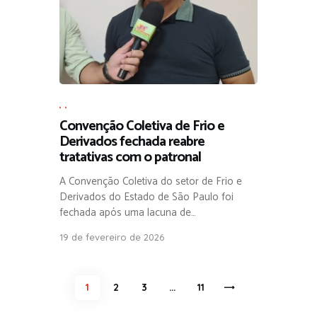
,
,
Convenção Coletiva de Frio e
Derivados fechada reabre
tratativas com o patronal
A Convenção Coletiva do setor de Frio e
Derivados do Estado de São Paulo foi
fechada após uma lacuna de…
19 de fevereiro de 2026
Navegação por posts
PAGE
1
PAGE
2
PAGE
3
…
PAGE
11
>