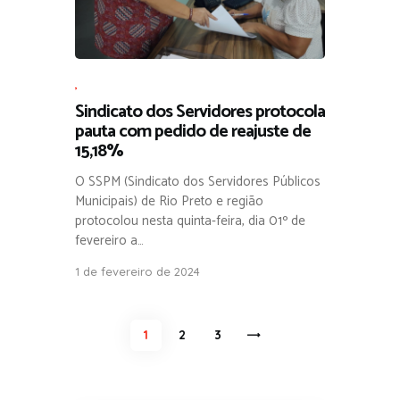
,
Sindicato dos Servidores protocola
pauta com pedido de reajuste de
15,18%
O SSPM (Sindicato dos Servidores Públicos
Municipais) de Rio Preto e região
protocolou nesta quinta-feira, dia 01º de
fevereiro a…
1 de fevereiro de 2024
Navegação por posts
PAGE
1
PAGE
2
PAGE
3
>