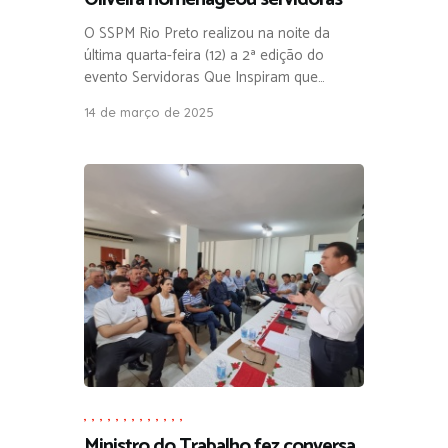
O SSPM Rio Preto realizou na noite da
última quarta-feira (12) a 2ª edição do
evento Servidoras Que Inspiram que…
14 de março de 2025
,
,
,
,
,
,
,
,
,
,
,
,
,
Ministro do Trabalho fez conversa