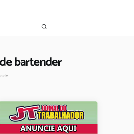
 de bartender
 de...