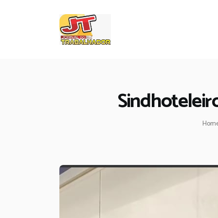
Sindhoteleir
Hom