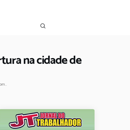
rtura na cidade de
om...