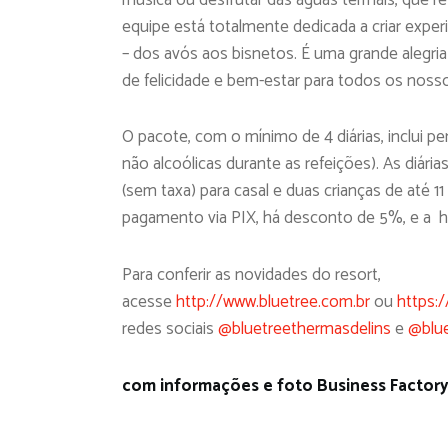
equipe está totalmente dedicada a criar expe
– dos avós aos bisnetos. É uma grande alegria
de felicidade e bem-estar para todos os noss
O pacote, com o mínimo de 4 diárias, inclui p
não alcoólicas durante as refeições). As diári
(sem taxa) para casal e duas crianças de até
pagamento via PIX, há desconto de 5%, e a 
Para conferir as novidades do resort,
acesse
http://www.bluetree.com.br
ou
https:/
redes sociais
@bluetreethermasdelins
e
@blue
com informações e foto Business Factor