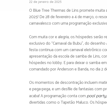
22 de janeiro de 2025
O Blue Tree Thermas de Lins promete muita a
2025! De 28 de fevereiro a 4 de março, o res
carnavalesco com uma programação exclusiva
Com muita cor e alegria, os hóspedes serão 
exclusivo do “Carnaval da Bubu”, do desenho A
festa continua com um carnaval eletrônico c
apresentação da escola de samba de Lins, com 
hóspedes no lobby. E para deixar o samba em m
comandado por Anderson e Banda, no dia 2 de 
Os momentos de descontração incluem matinê i
e pega-pega, e um desfile de fantasias com pr
acaba! A programação conta com
pool party
divertidas como o Tapetão Maluco. Os hóspe