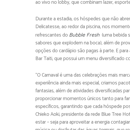
ao vivo no lobby, que combinam lazer, espor
Durante a estadia, os hóspedes que não abre
Delicatesse, ao redor da piscina, nos moment
refrescantes do
(uma bebida s
Bubble Fresh
sabores que explodem na boca), além de prova
opções do cardápio são pagas à parte. E para
Bar Taiti, que possui um menu diversificado c
“O Carnaval é uma das celebrações mais marcant
experiência ainda mais especial, criamos pacot
fantasias, além de atividades diversificadas 
proporcionar momentos únicos tanto para famí
específicos, garantindo que cada hóspede pos
Chieko Aoki, presidente da rede Blue Tree Hot
estar – seja para aproveitar a energia contagia
música ou desfrutar das águas termais, que re