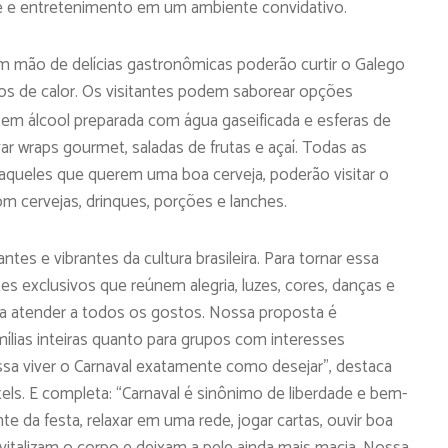
te e entretenimento em um ambiente convidativo.
m mão de delícias gastronômicas poderão curtir o Galego
os de calor. Os visitantes podem saborear opções
em álcool preparada com água gaseificada e esferas de
r wraps gourmet, saladas de frutas e açaí. Todas as
 aqueles que querem uma boa cerveja, poderão visitar o
om cervejas, drinques, porções e lanches.
es e vibrantes da cultura brasileira. Para tornar essa
es exclusivos que reúnem alegria, luzes, cores, danças e
para atender a todos os gostos. Nossa proposta é
lias inteiras quanto para grupos com interesses
sa viver o Carnaval exatamente como desejar”, destaca
els. E completa: “Carnaval é sinônimo de liberdade e bem-
nte da festa, relaxar em uma rede, jogar cartas, ouvir boa
vitalizam o corpo e deixam a pele ainda mais macia. Nossa