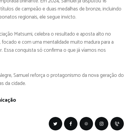
mporada brilhante. Em 2024, Samuel já disputou 16
 títulos de campeão e duas medalhas de bronze, incluindo
onatos regionais, ele segue invicto.
ciação Matsumi, celebra o resultado e aposta alto no
do, focado e com uma mentalidade muito madura para a
r. Essa conquista só confirma o que já víamos nos
Alegre, Samuel reforça o protagonismo da nova geração do
as da cidade.
nicação