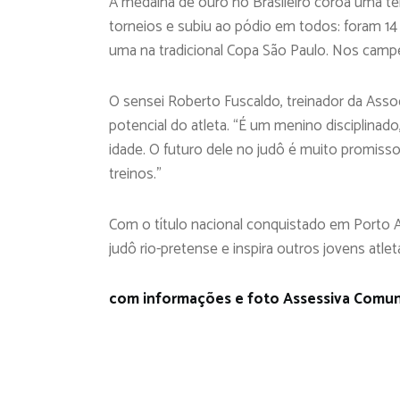
A medalha de ouro no Brasileiro coroa uma te
torneios e subiu ao pódio em todos: foram 14
uma na tradicional Copa São Paulo. Nos campe
O sensei Roberto Fuscaldo, treinador da Asso
potencial do atleta. “É um menino disciplina
idade. O futuro dele no judô é muito promisso
treinos.”
Com o título nacional conquistado em Porto 
judô rio-pretense e inspira outros jovens atlet
com informações e foto Assessiva Comu