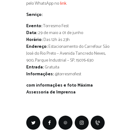
pelo WhatsApp no
link
.
Serviço:
Evento:
Torresmo Fest
Data:
29 de maio a 01 de junho
Horário:
Das 12h às 23h
Endereço:
Estacionamento do Carrefour São
José do Rio Preto – Avenida Tancredo Neves,
900, Parque Industrial – SP, 15076-630
Entrada:
Gratuita
Informações:
@torresmofest
com informações e foto Máxima
Assessoria de Imprensa