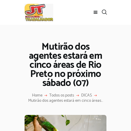
Mutirão dos
agentes estará em
cinco áreas de Rio
Preto no próximo
sábado (07)
Home
Todos os posts
DICAS
Mutirão dos agentes estará em cinco áreas...