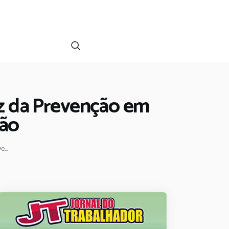
tz da Prevenção em
ção
...