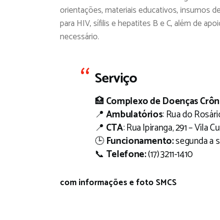
orientações, materiais educativos, insumos de
para HIV, sífilis e hepatites B e C, além de
necessário.
Serviço
🏥
Complexo de Doenças Crôni
📍
Ambulatórios
: Rua do Rosário
📍
CTA
: Rua Ipiranga, 291 – Vila Cu
🕒
Funcionamento:
segunda a se
📞
Telefone:
(17) 3211-1410
com informações e foto SMCS