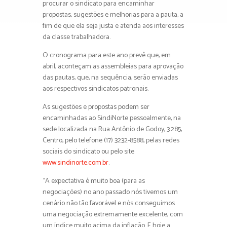
procurar o sindicato para encaminhar
propostas, sugestões e melhorias para a pauta, a
fim de que ela seja justa e atenda aos interesses
da classe trabalhadora.
O cronograma para este ano prevê que, em
abril, aconteçam as assembleias para aprovação
das pautas, que, na sequência, serão enviadas
aos respectivos sindicatos patronais.
As sugestões e propostas podem ser
encaminhadas ao SindiNorte pessoalmente, na
sede localizada na Rua Antônio de Godoy, 3.285,
Centro, pelo telefone (17) 3232-8588, pelas redes
sociais do sindicato ou pelo site
www.sindinorte.com.br
.
“A expectativa é muito boa (para as
negociações) no ano passado nós tivemos um
cenário não tão favorável e nós conseguimos
uma negociação extremamente excelente, com
um índice muito acima da inflação. E hoje a