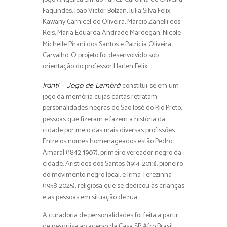
Fagundes, João Victor Bolzan, Julia Silva Felix,
Kawany Carnicel de Oliveira, Marcio Zanelli dos
Reis, Maria Eduarda Andrade Mardegan, Nicole
Michelle Pirani dos Santos e Patricia Oliveira
Carvalho. O projeto foi desenvolvido sob
orientação do professor Hárlen Felix.
constitui-se em um
Ìrántí – Jogo de Lembrá
jogo da memória cujas cartas retratam
personalidades negras de São José do Rio Preto,
pessoas que fizeram e fazem a história da
cidade por meio das mais diversas profissões.
Entre os nomes homenageados estão Pedro
Amaral (1842-1907), primeiro vereador negro da
cidade; Aristides dos Santos (1914-2013), pioneiro
do movimento negro local; e Irmã Terezinha
(1958-2025), religiosa que se dedicou às crianças
e as pessoas em situação de rua.
A curadoria de personalidades foi feita a partir
de pesquisa ao acervo da Casa SP Afro Brasil,