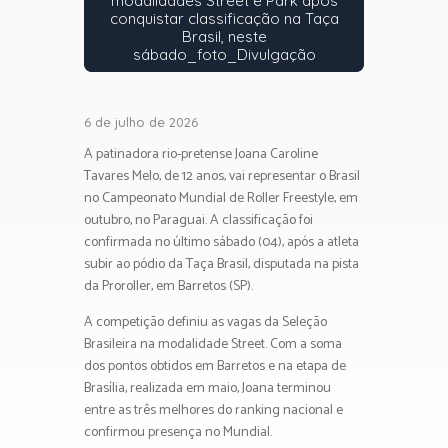
modalidades Street e Park após
conquistar classificação na Taça
Brasil, neste
sábado_foto_Divulgação
6 de julho de 2026
A patinadora rio-pretense Joana Caroline
Tavares Melo, de 12 anos, vai representar o Brasil
no Campeonato Mundial de Roller Freestyle, em
outubro, no Paraguai. A classificação foi
confirmada no último sábado (04), após a atleta
subir ao pódio da Taça Brasil, disputada na pista
da Proroller, em Barretos (SP).
A competição definiu as vagas da Seleção
Brasileira na modalidade Street. Com a soma
dos pontos obtidos em Barretos e na etapa de
Brasília, realizada em maio, Joana terminou
entre as três melhores do ranking nacional e
confirmou presença no Mundial.