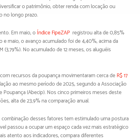
ersificar o patrimônio, obter renda com locação ou
ão no longo prazo.
ento. Em maio, o
Índice FipeZAP
registrou alta de 0,85%
iro e maio, o avanço acumulado foi de 4,40%, acima da
-M (3,79%). No acumulado de 12 meses, os aluguéis
ios com recursos da poupança movimentaram cerca de
R$ 17
elação ao mesmo período de 2025, segundo a Associação
io e Poupança (Abecip). Nos cinco primeiros meses deste
hões, alta de 23,9% na comparação anual.
, a combinação desses fatores tem estimulado uma postura
óvel passou a ocupar um espaço cada vez mais estratégico
ais atento aos indicadores, compara diferentes