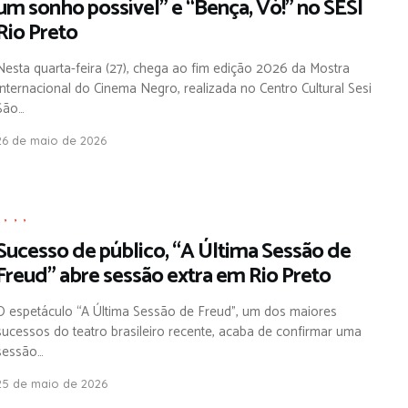
um sonho possível” e “Bença, Vó!” no SESI
Rio Preto
Nesta quarta-feira (27), chega ao fim edição 2026 da Mostra
Internacional do Cinema Negro, realizada no Centro Cultural Sesi
São…
26 de maio de 2026
,
,
,
,
Sucesso de público, “A Última Sessão de
Freud” abre sessão extra em Rio Preto
O espetáculo “A Última Sessão de Freud”, um dos maiores
sucessos do teatro brasileiro recente, acaba de confirmar uma
sessão…
25 de maio de 2026