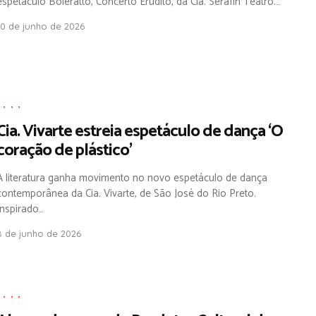
espetáculo Boleratto, Concerto Erudito, da Cia. Serafin Teatro.…
10 de junho de 2026
,
,
,
,
Cia. Vivarte estreia espetáculo de dança ‘O
coração de plástico’
A literatura ganha movimento no novo espetáculo de dança
contemporânea da Cia. Vivarte, de São José do Rio Preto.
Inspirado…
8 de junho de 2026
,
,
,
,