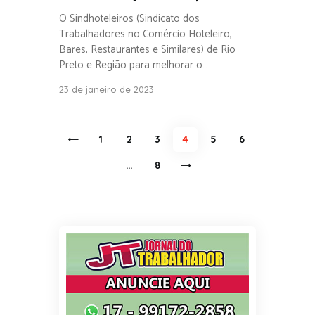
O Sindhoteleiros (Sindicato dos
Trabalhadores no Comércio Hoteleiro,
Bares, Restaurantes e Similares) de Rio
Preto e Região para melhorar o…
23 de janeiro de 2023
Navegação por posts
PAGE
1
PAGE
2
<
PAGE
3
PAGE
4
PAGE
5
PAGE
6
…
PAGE
8
>