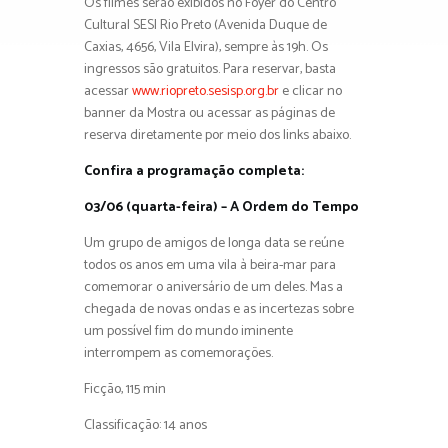
Os filmes serão exibidos no Foyer do Centro
Cultural SESI Rio Preto (Avenida Duque de
Caxias, 4656, Vila Elvira), sempre às 19h. Os
ingressos são gratuitos. Para reservar, basta
acessar
www.riopreto.sesisp.org.br
e clicar no
banner da Mostra ou acessar as páginas de
reserva diretamente por meio dos links abaixo.
Confira a programação completa:
03/06 (quarta-feira) – A Ordem do Tempo
Um grupo de amigos de longa data se reúne
todos os anos em uma vila à beira-mar para
comemorar o aniversário de um deles. Mas a
chegada de novas ondas e as incertezas sobre
um possível fim do mundo iminente
interrompem as comemorações.
Ficção, 115 min
Classificação: 14 anos