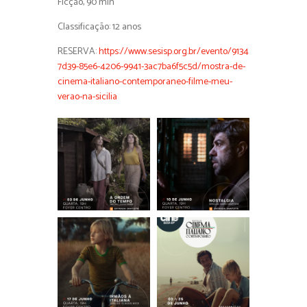
Ficção, 90 min
Classificação: 12 anos
RESERVA:
https://www.sesisp.org.br/evento/9134
7d39-85e6-4206-9941-3ac7ba6f5c5d/mostra-de-
cinema-italiano-contemporaneo-filme-meu-
verao-na-sicilia