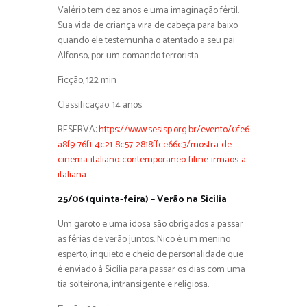
Valério tem dez anos e uma imaginação fértil.
Sua vida de criança vira de cabeça para baixo
quando ele testemunha o atentado a seu pai
Alfonso, por um comando terrorista.
Ficção, 122 min
Classificação: 14 anos
RESERVA:
https://www.sesisp.org.br/evento/0fe6
a8f9-76f1-4c21-8c57-2818ffce66c3/mostra-de-
cinema-italiano-contemporaneo-filme-irmaos-a-
italiana
25/06 (quinta-feira) – Verão na Sicília
Um garoto e uma idosa são obrigados a passar
as férias de verão juntos. Nico é um menino
esperto, inquieto e cheio de personalidade que
é enviado à Sicília para passar os dias com uma
tia solteirona, intransigente e religiosa.