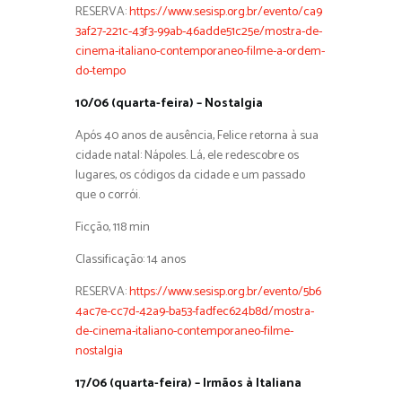
RESERVA:
https://www.sesisp.org.br/evento/ca9
3af27-221c-43f3-99ab-46adde51c25e/mostra-de-
cinema-italiano-contemporaneo-filme-a-ordem-
do-tempo
10/06 (quarta-feira) – Nostalgia
Após 40 anos de ausência, Felice retorna à sua
cidade natal: Nápoles. Lá, ele redescobre os
lugares, os códigos da cidade e um passado
que o corrói.
Ficção, 118 min
Classificação: 14 anos
RESERVA:
https://www.sesisp.org.br/evento/5b6
4ac7e-cc7d-42a9-ba53-fadfec624b8d/mostra-
de-cinema-italiano-contemporaneo-filme-
nostalgia
17/06 (quarta-feira) – Irmãos à Italiana