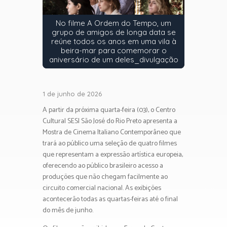
No filme A Ordem do Tempo, um
grupo de amigos de longa data se
reúne todos os anos em uma vila à
beira-mar para comemorar o
aniversário de um deles_divulgação
1 de junho de 2026
A partir da próxima quarta-feira (03), o Centro
Cultural SESI São José do Rio Preto apresenta a
Mostra de Cinema Italiano Contemporâneo que
trará ao público uma seleção de quatro filmes
que representam a expressão artística europeia,
oferecendo ao público brasileiro acesso a
produções que não chegam facilmente ao
circuito comercial nacional. As exibições
acontecerão todas as quartas-feiras até o final
do mês de junho.